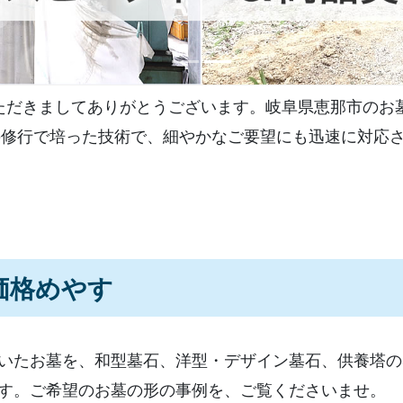
恵那市営正住寺
墓誌の追加設置
恵那市営法明墓
雑草対策の工事
ただきましてありがとうございます。岐阜県恵那市のお
樹木の撤去
での修行で培った技術で、細やかなご要望にも迅速に対応
お墓のクリーニング
お墓の修理・補修
お墓の整理・まとめ
価格めやす
お墓の管理・清掃
いたお墓を、和型墓石、洋型・デザイン墓石、供養塔の
お墓の移設
す。ご希望のお墓の形の事例を、ご覧くださいませ。