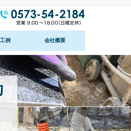
工例
会社概要
同墓地
地
地
阿弥陀ヶ入墓地
Next
地
墓地