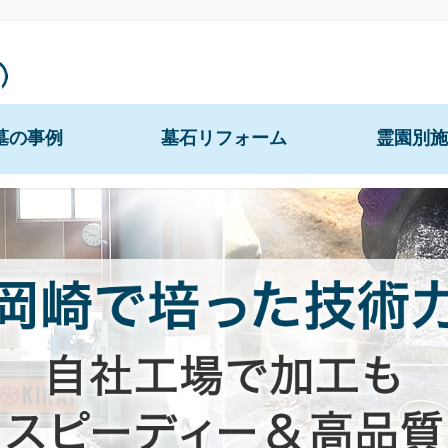
墓の事例
墓石リフォーム
霊園別施
文字の追加彫刻
恵那市営丸山共
ご納骨のお手伝い
恵那市営両家墓
花立の穴あけ・交換
恵那市営徳間墓
恵那市営第1・第2
正面文字の彫直し
恵那市営新井墓
土葬の仏様の堀上げ
恵那市営長楽寺
納骨室の新設・拡張