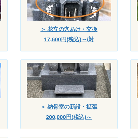
＞ 花立の穴あけ・交換
17,600円(税込)～/対
＞ 納骨室の新設・拡張
200,000円(税込)～