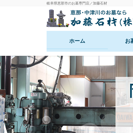
コ
ナ
岐阜県恵那市のお墓専門店／加藤石材
ン
ビ
テ
ゲ
ン
ー
ツ
シ
ホーム
お
に
ョ
移
ン
動
に
移
動
Previous